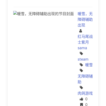
暖雪，无
障碍辅助
出现
红马尾战
士紫月
sama
steam
暖雪
无障碍辅
助
肉鸽游戏
点赞
0
收藏
0