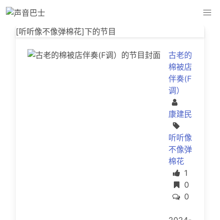
[听听像不像弹棉花]下的节目 - 声音巴士
[听听像不像弹棉花]下的节目
古老的
棉被店
伴奏(F
调）
康建民
听听像
不像弹
棉花
点赞
1
收藏
0
评论
0